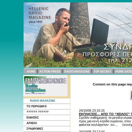
||
||
||
||
HOME
ACTION PRESS
RADIO MAGAZINE
TOP SECRET
HOME SATE
Content on this page req
RADIO MAGAZINE
ΤΟ ΠΕΡΙΟΔΙΚΟ
24/10/06 23:15:15
?????? ??????
ΕΚΠΛΗΞΕΙΣ... ΑΠΟ ΤΟ “ΧΕΙΛΟΣ”
Σχεδόν καθημερινά, τα μεγάλα κεραι
ΕΙΔΗΣΕΙΣ
προς μια κενή κηλίδα ουρανού, στον
ΑΡΧΕΙΟ
φαίνεται τουλάχιστον- συ.... (
συνέχε
ΣΥΝΔΡΟΜΕΣ
24/10/06 23:12:44