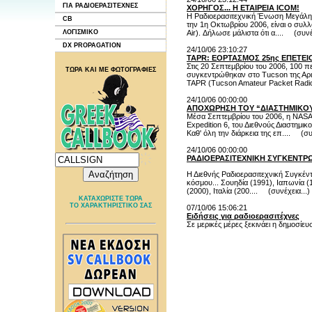
ΓΙΑ ΡΑΔΙΟΕΡΑΣΙΤΕΧΝΕΣ
ΧΟΡΗΓΟΣ... Η ΕΤΑΙΡΕΙΑ ICOM!
Η Ραδιοερασιτεχνική Ένωση Μεγάλης
CB
την 1η Οκτωβρίου 2006, είναι ο συλ
ΛΟΓΙΣΜΙΚΟ
Air). Δήλωσε μάλιστα ότι α.... (
συνέ
DX PROPAGATION
24/10/06 23:10:27
TAPR: ΕΟΡΤΑΣΜΟΣ 25ης ΕΠΕΤΕΙ
Στις 20 Σεπτεμβρίου του 2006, 100 πε
ΤΩΡΑ ΚΑΙ ΜΕ ΦΩΤΟΓΡΑΦΙΕΣ
συγκεντρώθηκαν στο Tucson της Αρι
TAPR (Tucson Amateur Packet Radio
24/10/06 00:00:00
ΑΠΟΧΩΡΗΣΗ ΤΟΥ “ΔΙΑΣΤΗΜΙΚΟΥ”
Μέσα Σεπτεμβρίου του 2006, η NASA 
Expedition 6, του Διεθνούς Διαστημι
Καθ' όλη την διάρκεια της επ.... (
συ
24/10/06 00:00:00
ΡΑΔΙΟΕΡΑΣΙΤΕΧΝΙΚΗ ΣΥΓΚΕΝΤΡ
Η Διεθνής Ραδιοερασιτεχνική Συγκέν
κόσμου... Σουηδία (1991), Ιαπωνία (
(2000), Ιταλία (200.... (
συνέχεια...
)
ΚΑΤΑΧΩΡΙΣΤΕ ΤΩΡΑ
ΤΟ ΧΑΡΑΚΤΗΡΙΣΤΙΚΟ ΣΑΣ
07/10/06 15:06:21
Ειδήσεις για ραδιοερασιτέχνες
Σε μερικές μέρες ξεκινάει η δημοσίε