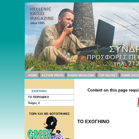
||
||
||
||
HOME
ACTION PRESS
RADIO MAGAZINE
TOP SECRET
HOME SATE
Content on this page requi
EXOΓΗΙΝΟ
ΤΟ ΠΕΡΙΟΔΙΚΟ
Τεύχος 2
ΤΩΡΑ ΚΑΙ ΜΕ ΦΩΤΟΓΡΑΦΙΕΣ
ΤΟ EXOΓΗΙΝΟ