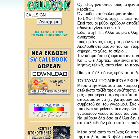
Όχι εξωγήινο όπως ίσως το φαντά
κεραίες...
Όχι μύθοι και θρύλοι φαντασίας..
Το EXOΓΗIΝΟ υπάρχει... Εκεί που
Εκεί που οι μύθοι κρύβουν αποδεί
αδύνατο γίνεται δυνατό...
Εδώ, στη ΓΗ... Αλλά σε μια άλλ
ΚΑΤΑΧΩΡΙΣΤΕ ΤΩΡΑ
ΤΟ ΧΑΡΑΚΤΗΡΙΣΤΙΚΟ ΣΑΣ
ανοιχτούς
τους ορίζοντές τους, μπορούν να 
Ακολουθήστε μας λοιπόν και ετοι
σήμερα, το χθες, το αύριο...
Τον κόσμο όπου ζούμε και αναπνέου
Και... Ό,τι λάμπει... δεν είναι απ
Μήπως τελικά, αυτό είναι το πραγ
Πίσω απ’ όλα όμως κρύβεται το δ
ΤΟ ΤΑΧΙΔΙ ΣΤΟ ΑΠΕΙΡΟ ΑΡΧΙΣΕ 
Μέσα στην θάλασσα του κόσμου μα
ατελείωτο ταξίδι της αναζήτησης.
μας προσφέρει η πραγματικότητά 
αποφάσισαν να ιχνηλατήσουν του
συμβατού και του γνώριμου. Σας 
του είναι να μείνουν οι αναγνώσ
γνωρίσουν νέους τόπους του νου.
Να μάθουν όλα όσα οι άλλοι δεν
αποκαλυφθούν μέσα από τις σκόν
Μέσα από αυτό το τεύχος θα απο
της σπηλιάς του Νταβέλη, ενώ θ