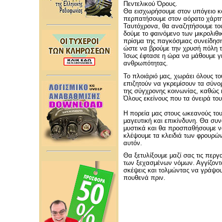
Πεντελικού Όρους.
Θα εισχωρήσουμε στον υπόγειο κ
περπατήσουμε στον αόρατο χάρτη
Ταυτόχρονα, θα αναζητήσουμε του
δούμε το φαινόμενο των μικρολιθ
πρίσμα της παγκόσμιας συνείδηση
ώστε να βρούμε την χρυσή πόλη 
Ίσως έφτασε η ώρα να μάθουμε γι
ανθρωπότητας.
Το πλοιάριό μας, χωράει όλους το
επιζητούν να γκρεμίσουν τα σύν
της σύγχρονης κοινωνίας, καθώς κ
Όλους εκείνους που τα όνειρά του
Η πορεία μας στους ωκεανούς το
μαγευτική και επικίνδυνη. Θα συ
μυστικά και θα προσπαθήσουμε 
κλέψουμε τα κλειδιά των φρουρώ
αυτόν.
Θα ξετυλίξουμε μαζί σας τις περγ
των ξεχασμένων νόμων. Αγγίζοντ
σκέψεις και τολμώντας να γράψου
πουθενά πριν.