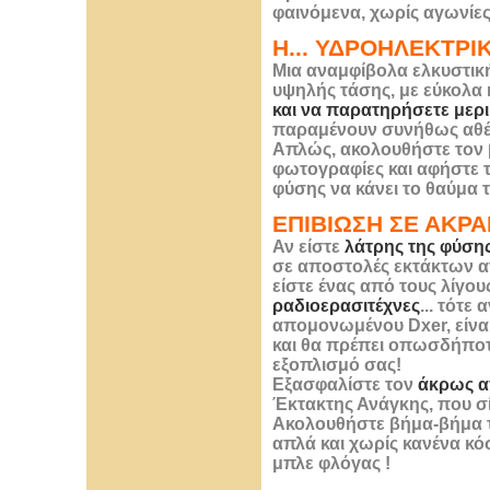
φαινόμενα, χωρίς αγωνίες 
Η... ΥΔΡΟΗΛΕΚΤΡΙ
Μια αναμφίβολα ελκυστικ
υψηλής τάσης, με εύκολα κ
και να παρατηρήσετε μερι
παραμένουν συνήθως αθέ
Απλώς, ακολουθήστε τον β
φωτογραφίες και αφήστε τ
φύσης να κάνει το θαύμα τ
ΕΠΙΒΙΩΣΗ ΣΕ ΑΚΡ
Αν είστε
λάτρης της φύσης
σε αποστολές εκτάκτων αν
είστε ένας από τους λίγο
ραδιοερασιτέχνες
... τότε
απομονωμένου Dxer, είνα
και θα πρέπει οπωσδήποτε
εξοπλισμό σας!
Εξασφαλίστε τον
άκρως α
Έκτακτης Ανάγκης, που σ
Ακολουθήστε βήμα-βήμα τ
απλά και χωρίς κανένα κόσ
μπλε φλόγας !