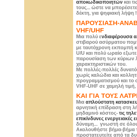
αποκωδικοποιητών
και τ
τους... ώστε να μπορέσετε
δέκτη, για ψηφιακή λήψη !
ΠΑΡΟΥΣΙΑΣΗ-ΑΝΑΒ
VHF/UHF
Μια πολύ ε
νδιαφέρουσα α
στιβαρού ασύρματου πομ
με ταυτόχρονη εκπομπή κ
U/U και πολύ ωραίο εξωτε
παρουσίαση των κύριων λ
χαρακτηριστικών του.
Με πολλές-πολλές δυνατό
χωρίς καλώδια και κολλητ
προγραμματισμού και το σ
VHF-UHF σε χαμηλή τιμή, ι
ΚΑΙ ΓΙΑ ΤΟΥΣ ΛΑΤΡ
Μια
απλούστατη κατασκευ
αρνητική επίδραση στη λ
μηδαμινό κόστος-
τις τηλ
επικίνδυνες ενεργειακές ε
δύναμη... γνωστή σε όλ
Ακολουθήστε βήμα-βήμα τα 
προστατευτείτε από τα δυ