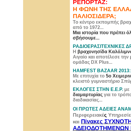
ΡΕΠΟΡΤΑΖ:
Η ΦΩΝΗ ΤΗΣ ΕΛΛΑΔ
ΠΑΛΙΟΣΙΔΕΡΑ;
Το κέντρο εκπομπής βραχ
από το 1972...
Μια ιστορία που πρέπει ό
σβήσουμε...
ΡΑΔΙΟΕΡΑΣΙΤΕΧΝΙΚΕΣ Δ
Η
βραχονησίδα Καλόλιμνος
Αιγαίο και αποτέλεσε τη
ομάδας DX Plus...
HAMFEST BAZAAR 2013:
Με επιτυχία το
5ο Χειμερι
κλειστό γυμναστήριο Σπύρ
ΕΚΛΟΓΕΣ ΣΤΗΝ Ε.Ε.Ρ.
με 
διαμαρτυρίας
για το τρόπο
διαδικασίας...
ΟΙ ΠΡΩΤΕΣ ΑΔΕΙΕΣ ΑΝ
Περιφερειακέ
ς
Υπηρεσίε
Πίνακες ΣΥΧΝΟ
και
ΑΔΕΙΟΔΟΤΗΜΕΝΩΝ