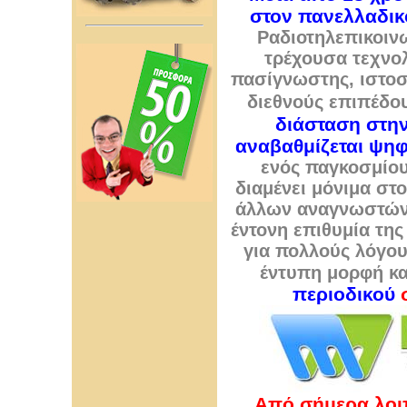
στον πανελλαδικ
Ραδιοτηλεπικοινω
τρέχουσα τεχνολ
πασίγνωστης, ιστο
διεθνούς επιπέδο
διάσταση στην
αναβαθμίζεται ψηφ
ενός παγκοσμίο
διαμένει μόνιμα στ
άλλων αναγνωστών 
έντονη επιθυμία τη
για πολλούς λόγο
έντυπη μορφή κα
περιοδικού
Από σήμερα λοιπ