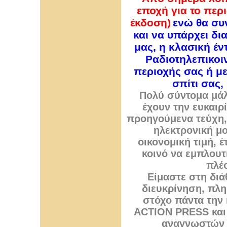
εποχή για το περ
έκδοση)
ενώ θα συν
και να υπάρχει δι
μας, η κλασική έ
Ραδιοτηλεπικοι
περιοχής σας ή μ
σπίτι σας,
Πολύ σύντομα μάλ
έχουν την ευκαιρ
προηγούμενα τεύχη, 
ηλεκτρονική μο
οικονομική τιμή, 
κοινό να εμπλουτί
πλέο
Είμαστε στη διά
διευκρίνηση, πλη
στόχο πάντα την
ACTION PRESS και 
αναγνωστών μ