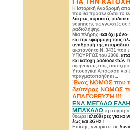
ΓΙΑ ΤΗΝ ΚΑΤΟΧ
Η Ιστορική Αναδρομή απο
που θα προσελκύσει το εν
λάτρεις ακροατές ραδιο
scanners, τις γνωστές σε
ραδιολήψης.
Μια πλήρης
-και όχι μόνο
και την εφαρμογή τους αλ
αναδρομή της απαράδεκτη
ακατανόητο Ν. 3431 που
ΥΠΟΥΡΓΟΣ του 2006,
απα
και κατοχή ραδιοδεκτών
τ
αφήνοντάς τους ταυτόχρον
Υπουργική Απόφαση για α
πραγματοποήθηκε...
Ένας ΝΟΜΟΣ που τ
δεύτερος ΝΟΜΟΣ πο
ΑΠΑΓΟΡΕΥΣΗ !!!
ΕΝΑ ΜΕΓΑΛΟ ΕΛΛ
ΜΠΑΧΑΛΟ
τη στιγμή π
θεωρεί
ελεύθερες για κοι
έως και 3GHz
!
Επίσης, γνωρίστε τις
δυνα