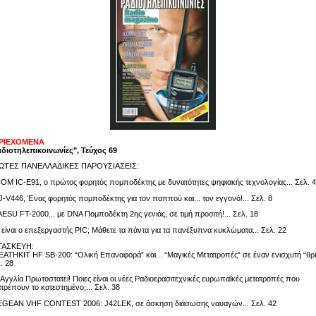
ΡΙΕΧΟΜΕΝΑ
διοτηλεπικοινωνίες", Τεύχος 69
ΩΤΕΣ ΠΑΝΕΛΛΑΔΙΚΕΣ ΠΑΡΟΥΣΙΑΣΕΙΣ:
COM IC-E91, ο πρώτος φορητός πομποδέκτης με δυνατότητες ψηφιακής τεχνολογίας... Σελ. 4
J-V446, Ένας φορητός πομποδέκτης για τον παππού και... τον εγγονό!... Σελ. 8
AESU FT-2000... με DNA Πομποδέκτη 2ης γενιάς, σε τιμή προσιτή!... Σελ. 18
ι είναι ο επεξεργαστής PIC; Μάθετε τα πάντα για τα πανέξυπνα κυκλώματα... Σελ. 22
ΤΑΣΚΕΥΗ:
EATHKIT HF SB-200: “Ολική Επαναφορά” και... “Μαγικές Μετατροπές” σε έναν ενισχυτή “θρύ
. 28
 Αγγλία Πρωτοστατεί! Ποιες είναι οι νέες Ραδιοερασιτεχνικές ευρωπαϊκές μετατροπές που
τρέπουν το κατεστημένο;... Σελ. 38
AEGEAN VHF CONTEST 2006: J42LEK, σε άσκηση διάσωσης ναυαγών... Σελ. 42