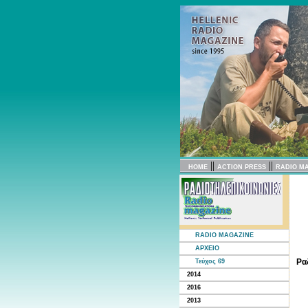
||
||
HOME
ACTION PRESS
RADIO M
RADIO MAGAZINE
ΑΡΧΕΙΟ
Ρα
Τεύχος 69
2014
2016
2013