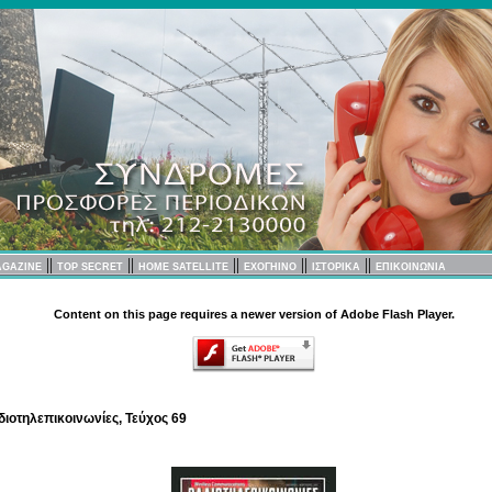
||
||
||
||
||
AGAZINE
TOP SECRET
HOME SATELLITE
EXOΓΗΙΝΟ
ΙΣΤΟΡΙΚΑ
ΕΠΙΚΟΙΝΩΝΙΑ
Content on this page requires a newer version of Adobe Flash Player.
διοτηλεπικοινωνίες, Τεύχος 69