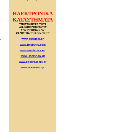
ΗΛΕΚΤΡΟΝΙΚΑ
ΚΑΤΑΣΤΗΜΑΤΑ
ΥΠΟΣΤΗΡΙΞΤΕ ΤΟΥΣ
ΔΙΑΦΗΜΙΖΟΜΕΝΟΥΣ
ΤΟΥ ΠΕΡΙΟΔΙΚΟΥ
ΡΑΔΙΟΤΗΛΕΠΙΚΟΙΝΩΝΙΕΣ
ς
www.dxsignal.gr
www.freebytes.com
www.omnivoice.eu
www.lasershow.gr
www.bookreaders.gr
www.watermax.gr