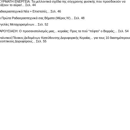
ΣΥΡΜΑΤΗ ΕΝΕΡΓΕΙΑ: Τα μελλοντικά σχέδια της σύγχρονης φυσικής που προσδοκούν να
άξουν το αύριο!... Σελ. 44
αδιοερασιτεχνικά Νέα + Επιστολές... Σελ. 46
α Πρώτα Ραδιοερασιτεχνικά σας Βήματα (Μέρος Ν')... Σελ. 48
γγελίες Μεταχειρισμένων... Σελ. 52
ΑΡΟΥΣΙΑΣΗ: Ο προσανατολισμός μιας... κεραίας: Προς τα πού “πέφτει” ο Βορράς;... Σελ. 54
ναλυτικοί Πίνακες Δεδομένων Κατεύθυνσης Δορυφορικής Κεραίας... για τους 10 διασημότερου
εοπτικούς Δορυφόρους... Σελ. 55