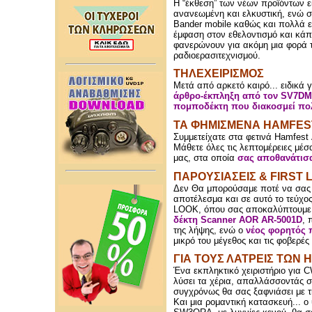
Η “έκθεση” των νέων προϊόντων ε
ανανεωμένη και ελκυστική, ενώ σ
Bander mobile καθώς και πολλά ε
έμφαση στον εθελοντισμό και κάπο
φανερώνουν για ακόμη μια φορά τ
ραδιοερασιτεχνισμού.
ΤΗΛΕΧΕΙΡΙΣΜΟΣ
Μετά από αρκετό καιρό... ειδικά 
άρθρο-έκπληξη από τον SV7DMD
πομποδέκτη που διακοσμεί πολ
ΤΑ ΦΗΜΙΣΜΕΝΑ HAMFE
Συμμετείχατε στα φετινά Hamfest
Μάθετε όλες τις λεπτομέρειες μέ
μας, στα οποία
σας αποθανάτισα
ΠΑΡΟΥΣΙΑΣΕΙΣ & FIRST 
Δεν Θα μπορούσαμε ποτέ να σας 
αποτέλεσμα και σε αυτό το τεύχ
LOOK, όπου σας αποκαλύπτουμε πρ
δέκτη Scanner AOR AR-5001D
, 
της λήψης, ενώ ο
νέος φορητός
μικρό του μέγεθος και τις φοβερές 
ΓΙΑ ΤΟΥΣ ΛΑΤΡΕΙΣ ΤΩΝ
Ένα εκπληκτικό χειριστήριο για 
λύσει τα χέρια, απαλλάσσοντάς 
συγχρόνως θα σας ξαφνιάσει με τ
Και μια ρομαντική κατασκευή...