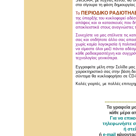
SW3ORA, με λυχνίες κενού, θα σα
στα σίγουρα τη φάση δημιουργίας 
ΠΕΡΙΟΔΙΚΟ ΡΑΔΙΟΤΗΛ
Το
της ύπαρξής του κυκλοφορεί αδέσ
απόψεις και οι κατασκευές που δη
αποκλειστικά στους αναγνώστες το
Συνεχίστε να μας στέλνετε τις κα
σας και οτιδήποτε άλλο σας απασ
χωρίς καμία λογοκρισία ή πολιτικέ
να είμαστε όλοι μαζί πάντα αδέσμ
κάθε ραδιοερασιτέχνη και συγχρό
τεχνολογίας γενικότερα.
Εγγραφείτε μέλη στην Σελίδα μ
χαρακτηριστικό σας στην βάση δ
σύντομα θα κυκλοφορήσει σε CD
Καλές γιορτές, με πολλές επιτυχημ
--------------------
Τα γραφεία μα
κάθε μέρα απ
Για να επικ
τηλεφωνήστε στ
ή στε
ή
e-mail
κάνοντας