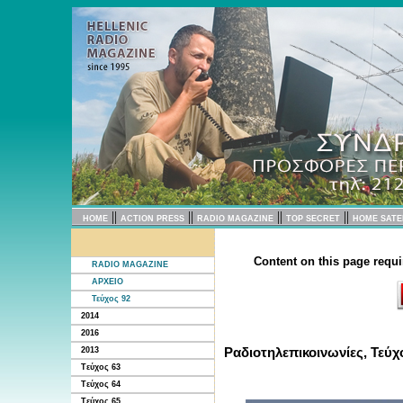
||
||
||
||
HOME
ACTION PRESS
RADIO MAGAZINE
TOP SECRET
HOME SATE
Content on this page requi
RADIO MAGAZINE
ΑΡΧΕΙΟ
Τεύχος 92
2014
2016
Ραδιοτηλεπικοινωνίες, Τεύχ
2013
Tεύχος 63
Tεύχος 64
Tεύχος 65