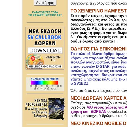
σύγχρονης τεχνολογίας που ολοέν
ΤΟ ΧΕΙΜΕΡΙΝΟ HAMFES
ΚΑΤΑΧΩΡΙΣΤΕ ΤΩΡΑ
Στο παρόν τεύχος, έχουμε την
ΤΟ ΧΑΡΑΚΤΗΡΙΣΤΙΚΟ ΣΑΣ
αναγνώστες μας στο 2ο Χειμερ
διοργανώνεται και φέτος με π
Ελλάδος (Σ.Ρ.Ε.)! Ενημερωθείτ
εγκαίρως τη φόρμα για τη δωρε
6... Θα είμαστε κι εμείς εκεί μ
δούμε όλους από κοντά !!!
ΟΔΗΓΟΣ ΓΙΑ ΕΠΙΚΟΙΝΩΝΙ
Το πολύ αξιόλογο άρθρο όμως π
κόρον και παρουσιάζεται αναλ
πολλών αναγνωστών, είναι έν
επικοινωνιών D-STAR, για κάθ
ανάλυση, συχνότητες επαναληπ
καταχώρηση του διακριτικού σα
χάρτες ψηφιακής κάλυψης D-ST
ο SV1EDZ!
Όλα αυτά σε ένα τεύχος, που κανε
ΝΕΟΙ ΔΩΡΕΑΝ ΧΑΡΤΕΣ 
Επίσης, σας παρουσιάζουμε το αξ
σχεδίασε
483 νέους χάρτες για 
χρήση και ΔΩΡΕΑΝ
download απ
ραδιοερασιτεχνικά δρώμενα του 9
ΝΕΟ ΚΙΝΕΖΙΚΟ MOBILE 