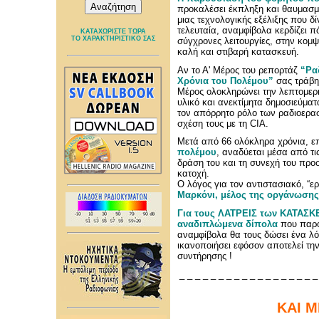
προκαλέσει έκπληξη και θαυμασμό
μιας τεχνολογικής εξέλιξης που δ
τελευταία, αναμφίβολα κερδίζει π
ΚΑΤΑΧΩΡΙΣΤΕ ΤΩΡΑ
ΤΟ ΧΑΡΑΚΤΗΡΙΣΤΙΚΟ ΣΑΣ
σύγχρονες λειτουργίες, στην κομψ
καλή και στιβαρή κατασκευή.
Αν το Α' Μέρος του ρεπορτάζ
“Ρα
Χρόνια του Πολέμου”
σας τράβη
Μέρος ολοκληρώνει την λεπτομερ
υλικό και ανεκτίμητα δημοσιεύμα
τον απόρρητο ρόλο των ραδιοερασ
σχέση τους με τη CIA.
Μετά από 66 ολόκληρα χρόνια, ε
πολέμου
, αναδύεται μέσα από τι
δράση του και τη συνεχή του πρ
κατοχή.
Ο λόγος για τον αντιστασιακό, “ε
Μαρκόνι, μέλος της οργάνωσης
Για τους ΛΑΤΡΕΙΣ των ΚΑΤΑΣΚΕ
αναδιπλώμενα δίπολα
που παρου
αναμφίβολα θα τους δώσει ένα λόγ
ικανοποιήσει εφόσον αποτελεί την
συντήρησης !
_ _ _ _ _ _ _ _ _ _ _ _ _ _ _ _ _ _
ΚΑΙ Μ