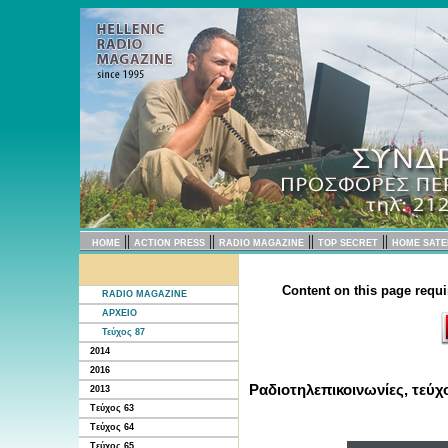
||
||
||
||
HOME
ACTION PRESS
RADIO MAGAZINE
TOP SECRET
HOME SATE
Content on this page requi
RADIO MAGAZINE
ΑΡΧΕΙΟ
Τεύχος 87
2014
2016
Ραδιοτηλεπικοινωνίες, τεύχ
2013
Tεύχος 63
Tεύχος 64
Tεύχος 65