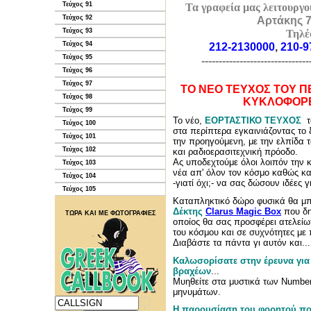
Τεύχος 91
Τα γραφεία μας λειτουργ
Τεύχος 92
Αρτάκης 7
Τεύχος 93
Τηλέ
Τεύχος 94
212-2130000
,
210-
Τεύχος 95
-------------------------------
Τεύχος 96
Τεύχος 97
ΤΟ ΝΕΟ ΤΕΥΧΟΣ ΤΟΥ Π
Τεύχος 98
ΚΥΚΛΟΦΟΡΕΙ
Τεύχος 99
Το νέο,
ΕΟΡΤΑΣΤΙΚΟ ΤΕΥΧΟΣ
το
Τεύχος 100
στα περίπτερα εγκαινιάζοντας το 
Τεύχος 101
την προηγούμενη, με την ελπίδα τ
Τεύχος 102
και ραδιοερασιτεχνική πρόοδο.
Ας υποδεχτούμε όλοι λοιπόν την 
Τεύχος 103
νέα απ' όλον τον κόσμο καθώς κ
Τεύχος 104
-γιατί όχι;- να σας δώσουν ιδέες 
Τεύχος 105
Καταπληκτικό δώρο φυσικά θα μπ
Δέκτης
Clarus Magic Box
που δη
ΤΩΡΑ ΚΑΙ ΜΕ ΦΩΤΟΓΡΑΦΙΕΣ
οποίος θα σας προσφέρει ατελεί
του κόσμου και σε συχνότητες με 
Διαβάστε τα πάντα γι αυτόν και...
Καλωσορίσατε στην έρευνα για
βραχέων
...
Μυηθείτε στα μυστικά των Number
μηνυμάτων.
Η παρουσίαση του φορητού π