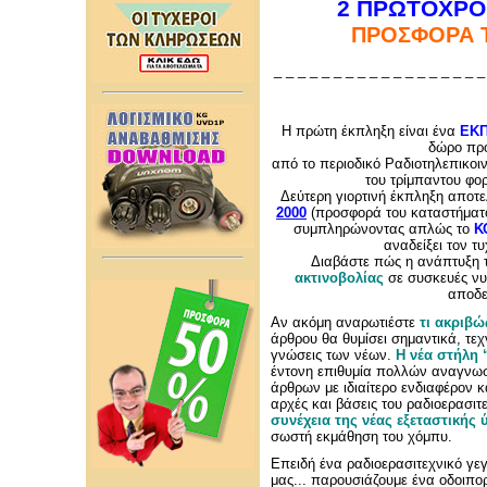
2 ΠΡΩΤΟΧΡΟ
ΠΡΟΣΦΟΡΑ Τ
_ _ _ _ _ _ _ _ _ _ _ _ _ _ _ _ _ _
Η πρώτη έκπληξη είναι ένα
ΕΚΠ
δώρο προ
από το περιοδικό Ραδιοτηλεπικοιν
του τρίμπαντου φ
Δεύτερη γιορτινή έκπληξη αποτε
2000
(προσφορά του καταστήματο
συμπληρώνοντας απλώς το
Κ
αναδείξει τον τ
Διαβάστε πώς η ανάπτυξη 
ακτινοβολίας
σε συσκευές νυχ
αποδει
Αν ακόμη αναρωτιέστε
τι ακριβώ
άρθρου θα θυμίσει σημαντικά, τεχ
γνώσεις των νέων.
Η νέα στήλη
έντονη επιθυμία πολλών αναγνωσ
άρθρων με ιδιαίτερο ενδιαφέρον κ
αρχές και βάσεις του ραδιοερασι
συνέχεια της νέας εξεταστικής 
σωστή εκμάθηση του χόμπυ.
Επειδή ένα ραδιοερασιτεχνικό γεγο
μας... παρουσιάζουμε ένα οδοιπο